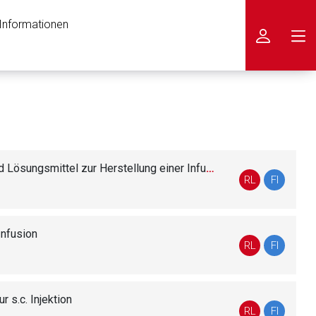
 Informationen
icken
Lösungsmittel zur Herstellung einer Infusionslösung
RL
FI
Infusion
RL
FI
r s.c. Injektion
RL
FI
nen Web-Seite ist deren