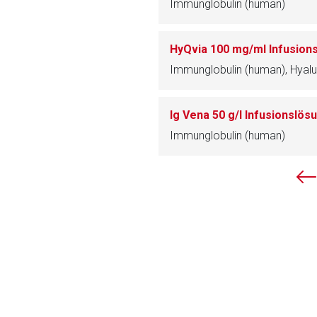
Immunglobulin (human)
ich. Ebenso gelten dort ggf. andere Datenschutzbestimmungen.
HyQvia 100 mg/ml Infusion
Zurück zur rote-
Immunglobulin (human), Hyal
Ig Vena 50 g/l Infusionslös
Immunglobulin (human)