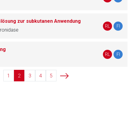
slösung zur subkutanen Anwendung
liste.de
Zur Seite
RL
FI
uronidase
ung
RL
FI
1
2
3
4
5