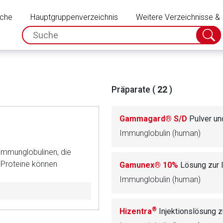
Schließen
uche
Hauptgruppenverzeichnis
Weitere Verzeichnisse &
spc.search.input.placeholder
Suche
absch
Präparate (
22
)
Gammagard® S/D
Pulver und 
Immunglobulin (human)
Immunglobulinen, die
 Proteine können
Gamunex® 10%
Lösung zur 
Immunglobulin (human)
rnen Seite
®
Hizentra
Injektionslösung zu
ene Link öffnet eine externe Web-Seite. Für die Inhalte der exter