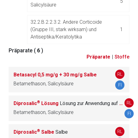
5
Zurück zur rote-liste.de
Zur Seite
Salicylsäure
32.2.B.2.2.3.2. Andere Corticoide
(Gruppe III, stark wirksam) und
1
Antiseptika/Keratolytika
Präparate (
6
)
Präparate
|
Stoffe
32.2.B.2.3. Andere Corticoidkombinationen
0
zur lokalen Anwendung
RL
Betasacyl 0,5 mg/g + 30 mg/g Salbe
Betamethason, Salicylsäure
FI
®
RL
Diprosalic
Lösung
Lösung zur Anwendung auf der Haut
32.3. Aknemittel
31
Betamethason, Salicylsäure
FI
32.4. Alopeziemittel und andere Mittel zur
23
®
RL
Diprosalic
Salbe
Salbe
Behandlung der Kopfhaut (inkl. Antiseborrhoika)