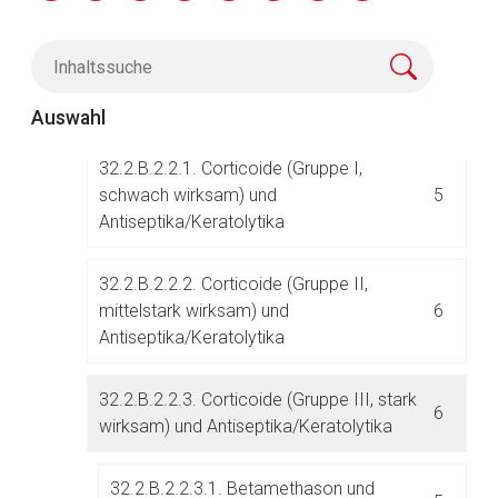
32.2.B.2.2. Corticoide und
Antiseptika/Keratolytika zur lokalen
17
Anwendung
Auswahl
32.2.B.2.2.1. Corticoide (Gruppe I,
schwach wirksam) und
5
Antiseptika/Keratolytika
32.2.B.2.2.2. Corticoide (Gruppe II,
Aufruf einer externen Seite
mittelstark wirksam) und
6
Antiseptika/Keratolytika
Der von Ihnen aufgerufene Link öffnet eine externe Web-
Seite. Für die Inhalte der externen Web-Seite ist deren
32.2.B.2.2.3. Corticoide (Gruppe III, stark
Betreiber verantwortlich. Ebenso gelten dort ggf. andere
6
wirksam) und Antiseptika/Keratolytika
Datenschutzbestimmungen.
32.2.B.2.2.3.1. Betamethason und