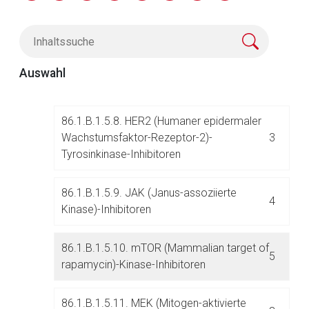
Tyrosinkinase-Inhibitoren
86.1.B.1.5.7. FGFR (Fibroblasten-
Wachstumsfaktor-Rezeptor)-
3
Auswahl
Tyrosinkinase-Inhibitoren
86.1.B.1.5.8. HER2 (Humaner epidermaler
Wachstumsfaktor-Rezeptor-2)-
3
Tyrosinkinase-Inhibitoren
Aufruf einer externen Seite
86.1.B.1.5.9. JAK (Janus-assoziierte
4
Der von Ihnen aufgerufene Link öffnet eine externe Web-
Kinase)-Inhibitoren
Seite. Für die Inhalte der externen Web-Seite ist deren
Betreiber verantwortlich. Ebenso gelten dort ggf. andere
86.1.B.1.5.10. mTOR (Mammalian target of
Datenschutzbestimmungen.
5
rapamycin)-Kinase-Inhibitoren
Zurück zur rote-liste.de
Zur Seite
86.1.B.1.5.11. MEK (Mitogen-aktivierte