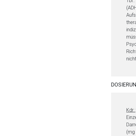
Tbl.
(ADH
Aufs
ther
indi
müss
Psyc
Rich
nich
DOSIERU
Kdr.:
Einz
Darr
(mg 