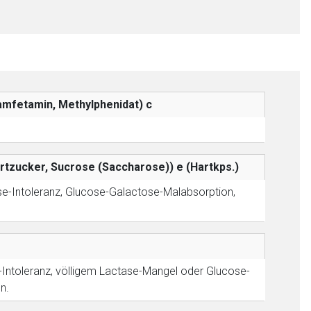
liste.de
Zur Seite
mfetamin, Methylphenidat)
c
vertzucker, Sucrose (Saccharose))
e (Hartkps.)
se-Intoleranz, Glucose-Galactose-Malabsorption,
-Intoleranz, völligem Lactase-Mangel oder Glucose-
n.