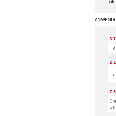
unte
ANWEND
S 7
c
Z 2
e
Z 3
Ora
Gal