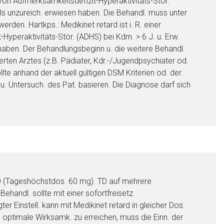
. von Aufmerksamkeitsdefizit-Hyperaktivitäts-Stör.
 als unzureich. erwiesen haben. Die Behandl. muss unter
erden. Hartkps.: Medikinet retard ist i. R. einer
yperaktivitäts-Stör. (ADHS) bei Kdrn. > 6 J. u. Erw.
n haben. Der Behandlungsbeginn u. die weitere Behandl.
erten Arztes (z.B. Pädiater, Kdr.-/Jugendpsychiater od.
lte anhand der aktuell gültigen DSM Kriterien od. der
 u. Untersuch. des Pat. basieren. Die Diagnose darf sich
. TD (Tageshöchstdos. 60 mg). TD auf mehrere
Behandl. sollte mit einer sofortfreisetz.
 Einstell. kann mit Medikinet retard in gleicher Dos.
optimale Wirksamk. zu erreichen, muss die Einn. der