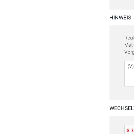
HINWEIS
Reak
Meth
Vorg
(V)
WECHSEL
S 7