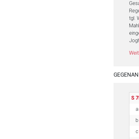
Gesa
Rege
tgl.
Mahl
eing
Jogh
Weit
GEGENAN
S 7
a
b
c