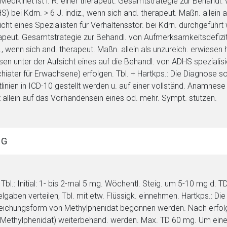
: Medikinet ist i. R. einer therapeut. Gesamtstrategie zur Behandl
S) bei Kdrn. > 6 J. indiz., wenn sich and. therapeut. Maßn. allein
icht eines Spezialisten für Verhaltensstör. bei Kdrn. durchgeführt w
apeut. Gesamtstrategie zur Behandl. von Aufmerksamkeitsdefizit-H
z., wenn sich and. therapeut. Maßn. allein als unzureich. erwiese
en unter der Aufsicht eines auf die Behandl. von ADHS spezialisi
hiater für Erwachsene) erfolgen. Tbl. + Hartkps.: Die Diagnose sol
tlinien in ICD-10 gestellt werden u. auf einer vollständ. Anamnese
t allein auf das Vorhandensein eines od. mehr. Sympt. stützen.
NG
Tbl.: Initial: 1- bis 2-mal 5 mg. Wöchentl. Steig. um 5-10 mg d
elgaben verteilen, Tbl. mit etw. Flüssigk. einnehmen. Hartkps.: Die 
eichungsform von Methylphenidat begonnen werden. Nach erfolgter
Methylphenidat) weiterbehand. werden. Max. TD 60 mg. Um eine 