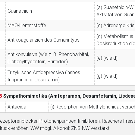
(a) Guanethidin-W
Guanethidin
Aktivität von Guan
MAO-Hemmstoffe
(c) Adrenerge Kri
(d) Metabolismus 
Antikoagulanzien des Cumarintyps
Dosisreduktion die
Antikonvulsiva (wie z. B. Phenobarbital,
(e) (wie d)
Diphenylhydantoin, Primidon)
Trizyklische Antidepressiva (insbes.
(g) (wie d)
Imipramin u. Desipramin)
5
Sympathomimetika (Amfepramon, Dexamfetamin, Lisdexa
Antacida
(i) Resorption von Methylphenidat versc
ezeptorenblocker, Protonenpumpen-Inhibitoren: Raschere Freis
druck erhöhen: WW mögl. Alkohol: ZNS-NW verstärkt.