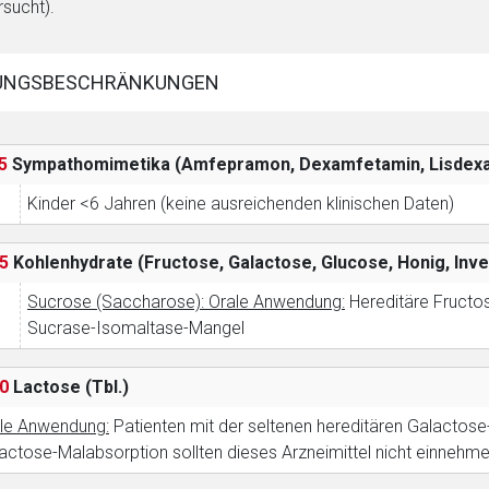
rsucht).
Zurück zur rote-
UNGSBESCHRÄNKUNGEN
5
Sympathomimetika (Amfepramon, Dexamfetamin, Lisdexa
Kinder <6 Jahren (keine ausreichenden klinischen Daten)
5
Kohlenhydrate (Fructose, Galactose, Glucose, Honig, In
Sucrose (Saccharose): Orale Anwendung:
Hereditäre Fructo
Sucrase-Isomaltase-Mangel
0
Lactose
(Tbl.)
le Anwendung:
Patienten mit der seltenen hereditären Galactose
actose-Malabsorption sollten dieses Arzneimittel nicht einnehme