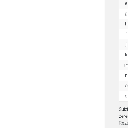
e
g
h
i
j
k
n
o
Aufruf einer exte
q
Der von Ihnen aufgeruf
Suiz
Betreiber verantwortl
zere
Reze