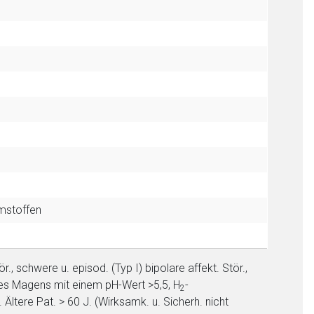
mstoffen
nen Web-Seite ist deren
r., schwere u. episod. (Typ I) bipolare affekt. Stör.,
 des Magens mit einem pH-Wert >5,5, H
-
2
ltere Pat. > 60 J. (Wirksamk. u. Sicherh. nicht