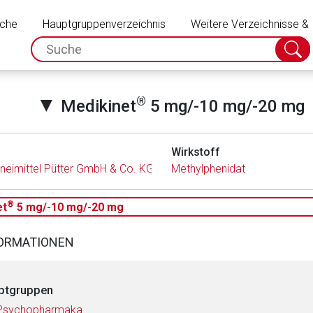
Schließen
uche
Hauptgruppenverzeichnis
Weitere Verzeichnisse &
spc.search.input.placeholder
Suche
absch
▼
®
Medikinet
5 mg/-10 mg/-20 mg
Wirkstoff
neimittel Pütter GmbH & Co. KG
Methylphenidat
®
et
5 mg/-10 mg/-20 mg
FORMATIONEN
ptgruppen
 Psychopharmaka