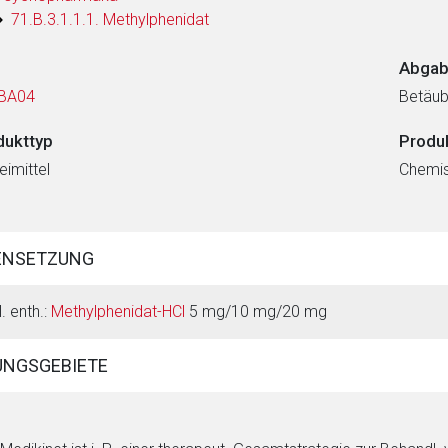
71.B.3.1.1.1. Methylphenidat
Abgab
BA04
Betäub
dukttyp
Produ
eimittel
Chemi
ENSETZUNG
. enth.:
Methylphenidat-HCl
5 mg/10 mg/20 mg
NGSGEBIETE