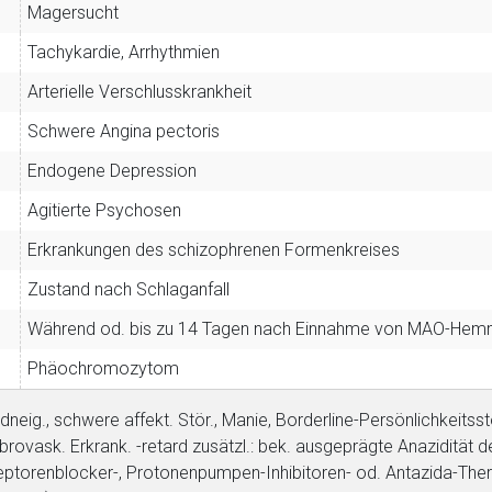
Magersucht
Tachykardie, Arrhythmien
Arterielle Verschlusskrankheit
Schwere Angina pectoris
Endogene Depression
Agitierte Psychosen
m
Erkrankungen des schizophrenen Formenkreises
Zustand nach Schlaganfall
Während od. bis zu 14 Tagen nach Einnahme von MAO-Hem
rnen Seite
Phäochromozytom
ene Link öffnet eine externe Web-Seite. Für die Inhalte der exter
idneig., schwere affekt. Stör., Manie, Borderline-Persönlichkeitsstö
ich. Ebenso gelten dort ggf. andere Datenschutzbestimmungen.
brovask. Erkrank. -retard zusätzl.: bek. ausgeprägte Anazidität
ptorenblocker-, Protonenpumpen-Inhibitoren- od. Antazida-Ther. Ä