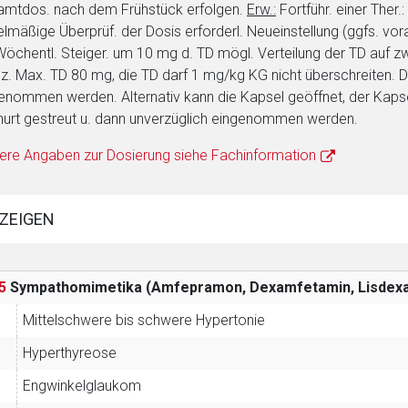
mtdos. nach dem Frühstück erfolgen.
Erw.:
Fortführ. einer Ther.
lmäßige Überprüf. der Dosis erforderl. Neueinstellung (ggfs. vora
 Wöchentl. Steiger. um 10 mg d. TD mögl. Verteilung der TD auf 
z. Max. TD 80 mg, die TD darf 1 mg/kg KG nicht überschreiten. D
enommen werden. Alternativ kann die Kapsel geöffnet, der Kapsel
urt gestreut u. dann unverzüglich eingenommen werden.
ere Angaben zur Dosierung siehe Fachinformation
ZEIGEN
5
Sympathomimetika (Amfepramon, Dexamfetamin, Lisdexa
Mittelschwere bis schwere Hypertonie
Hyperthyreose
Engwinkelglaukom