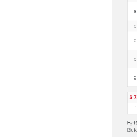
a
c
d
e
g
S 7
i
H
-R
2
Blut