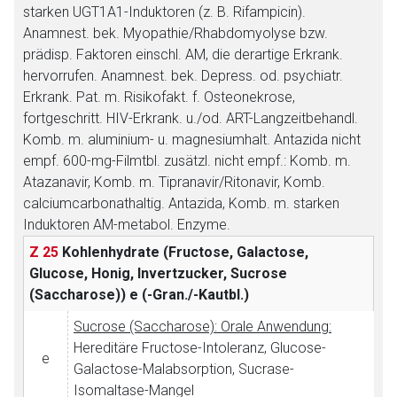
starken UGT1A1-Induktoren (z. B. Rifampicin).
Anamnest. bek. Myopathie/Rhabdomyolyse bzw.
prädisp. Faktoren einschl. AM, die derartige Erkrank.
hervorrufen. Anamnest. bek. Depress. od. psychiatr.
Erkrank. Pat. m. Risikofakt. f. Osteonekrose,
fortgeschritt. HIV-Erkrank. u./od. ART-Langzeitbehandl.
Komb. m. aluminium- u. magnesiumhalt. Antazida nicht
empf. 600-mg-Filmtbl. zusätzl. nicht empf.: Komb. m.
Atazanavir, Komb. m. Tipranavir/Ritonavir, Komb.
calciumcarbonathaltig. Antazida, Komb. m. starken
Induktoren AM-metabol. Enzyme.
Z 25
Kohlenhydrate (Fructose, Galactose,
Glucose, Honig, Invertzucker, Sucrose
(Saccharose))
e (-Gran./-Kautbl.)
Sucrose (Saccharose): Orale Anwendung:
Hereditäre Fructose-Intoleranz, Glucose-
e
Galactose-Malabsorption, Sucrase-
Isomaltase-Mangel