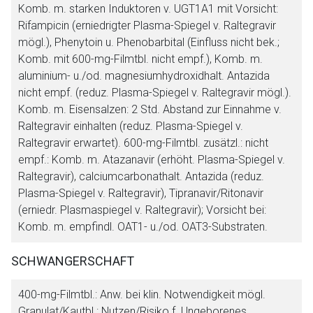
Komb. m. starken Induktoren v. UGT1A1 mit Vorsicht:
Rifampicin (erniedrigter Plasma-Spiegel v. Raltegravir
mögl.), Phenytoin u. Phenobarbital (Einfluss nicht bek.;
Komb. mit 600-mg-Filmtbl. nicht empf.), Komb. m.
aluminium- u./od. magnesiumhydroxidhalt. Antazida
nicht empf. (reduz. Plasma-Spiegel v. Raltegravir mögl.).
Komb. m. Eisensalzen: 2 Std. Abstand zur Einnahme v.
Raltegravir einhalten (reduz. Plasma-Spiegel v.
Raltegravir erwartet). 600-mg-Filmtbl. zusätzl.: nicht
empf.: Komb. m. Atazanavir (erhöht. Plasma-Spiegel v.
Raltegravir), calciumcarbonathalt. Antazida (reduz.
Plasma-Spiegel v. Raltegravir), Tipranavir/Ritonavir
(erniedr. Plasmaspiegel v. Raltegravir); Vorsicht bei:
Komb. m. empfindl. OAT1- u./od. OAT3-Substraten.
SCHWANGERSCHAFT
400-mg-Filmtbl.: Anw. bei klin. Notwendigkeit mögl.
Granulat/Kautbl.: Nutzen/Risiko f. Ungeborenes