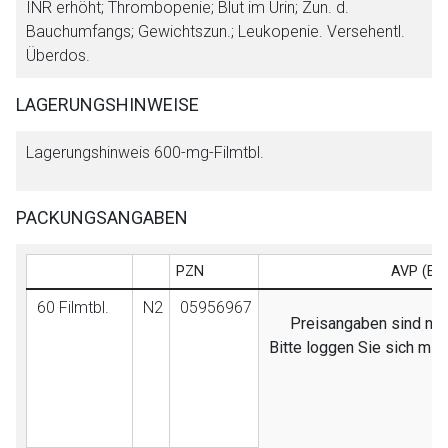
INR erhöht; Thrombopenie; Blut im Urin; Zun. d.
Bauchumfangs; Gewichtszun.; Leukopenie. Versehentl.
Überdos.
LAGERUNGSHINWEISE
Lagerungshinweis 600-mg-Filmtbl.
PACKUNGSANGABEN
PZN
AVP (EB
60 Filmtbl.
N2
05956967
Preisangaben sind nur 
Bitte loggen Sie sich mi