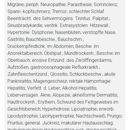
Migräne; periph. Neuropathie; Parästhesie; Somnolenz;
Spann.-kopfschmerz; Tremor; schlechter Schlaf.
Beeinträcht. des Sehvermögens. Tinnitus. Palpitat.;
Sinusbradykardie; ventrik. Extrasystolen. Hitzewall.;
Hypertonie. Dysphonie; Nasenbluten; verstopfte Nase.
Gastritis; Bauchbeschw.; Bauchschm.;
Druckempfindlichk. im Abdomen; Beschw. im
Anorektalbereich; Obstipat.; Mundtrockenh.; Beschw. im
Oberbauch; erosive Entzünd. des Zwölffingerdarms;
Aufstoßen; gastroösophageale Refluxkrankh.;
Zahnfleischentzünd.; Glossitis; Schluckbeschw.; akute
Pankreatitis; Magengeschwür; rektale Hämorrhagie.
Hepatitis; Verfett. d. Leber; Alkohol-Hepatitis;
Leberversagen. Akne; Alopezie; akneiforme Dermatitis;
Hauttrockenh.; Erythem; Schwund des Fettgewebes im
Gesichtsbereich; Hyperhidrose; Lipoatrophie; erworb.
Lipodystrophie; Lipohypertrophie; Nachtschweiß; Prurigo;
Pruritus; general. Juckreiz; makulärer Hautausschlag;
makulopapulöser Hautausschlag; juck. Hautausschlag;