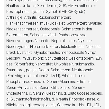
Hautläs.; Urtikaria; Xerodermie; SJS; AM-Exanthem m.
Eosinophilie u. system. Sympt. (DRESS-Syndr.).
Arthralgie; Arthritis; Rückenschmerzen;
Flankenschmerzen; muskuloskelet. Schmerzen; Myalgie;
Nackenschmerzen; Osteopenie; Schmerzen in den
Extremitäten; Sehnenentzünd.; Rhabdomyolyse.
Nierenversagen; Nephritis; Nephrolithiasis; Nykturie;
Nierenzysten; Nierenfunkt.-stör.; tubulointerstit. Nephritis.
Erekt. Dysfunkt.; Gynäkomastie; menopausale Sympt.
Beschw. im Brustkorb; Schüttelfrost; Gesichtsödem; Zun.
des Körperfetts; Nervosität; Unwohlsein; submandib.
Raumford.; periph. Ödem; Schmerzen. Neutropenie
(Erniedrig. d. absoluten Zellzahl); Erhöh. d. alkal.
Phosphatase; Ernied. d. Serum-Albumins; Erhöh. d.
Serum-Amylase, d. Serum-Bilirubins, d. Serum-
Cholesterins, d. Serum-Kreatinins, d. Blutglucosespiegels,
d. Blutharnstoffstickstoffs, d. Kreatin-Phosphokinase, d.
Nüchternblutglucosespiegels; Glucose im Urin; HDL, LDL,