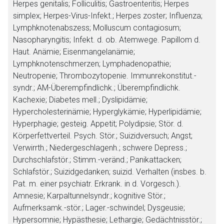
Herpes genitalis; Folliculitis; Gastroenteritis; Herpes
simplex; Herpes-Virus-Infekt.; Herpes zoster; Influenza;
Lymphknotenabszess; Molluscum contagiosum;
Nasopharyngitis; Infekt. d. ob. Atemwege. Papillom d.
Haut. Anämie; Eisenmangelanämie;
Lymphknotenschmerzen; Lymphadenopathie;
Neutropenie; Thrombozytopenie. Immunrekonstitut.-
syndr.; AM-Überempfindlichk.; Überempfindlichk.
Kachexie; Diabetes mell.; Dyslipidämie;
Hypercholesterinämie; Hyperglykämie; Hyperlipidämie;
Hyperphagie; gesteig. Appetit; Polydipsie; Stör. d.
Körperfettverteil. Psych. Stör.; Suizidversuch; Angst;
Verwirrth.; Niedergeschlagenh.; schwere Depress.;
Durchschlafstör.; Stimm.-veränd.; Panikattacken;
Schlafstör.; Suizidgedanken; suizid. Verhalten (insbes. b.
Pat. m. einer psychiatr. Erkrank. in d. Vorgesch.).
Amnesie; Karpaltunnelsyndr.; kognitive Stör.;
Aufmerksamk.-stör.; Lager.-schwindel; Dysgeusie;
Hypersomnie; Hypästhesie; Lethargie; Gedächtnisstör.;