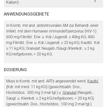
Kalium)
ANWENDUNGSGEBIETE
In Komb. mit and. antiretroviralen AM zur Behandl. einer
Infekt. mit dem Humanen Immundefizienzvirus (HIV-1):
600-mg-Filmtbl.: Erw. u. Kdr./Jugendl. ≥ 40kg KG; 400-
mg-Filmtbl.: Erw. u. Kdr./Jugendl. ≥ 25 kg KG; Kautbl.: Kdr.
≥ 11 kg KG; Granulat: Neugeb./Säugl./Kleinkdr.: ≥ 2 kg
KG/reifgeboren, < 20 kg KG.
DOSIERUNG
Muss in Komb. mit and. ARTs angewendet werd.
Kautbl.
(Kdr. mit mind. 11 kg KG) (gewichtsabh. Dos.,
Höchstdos.: 300 mg 2-mal tgl.) u.
Granulat
(Neugeb.,
Säugl. u. Kleinkdr. ≥ 2 kg KG/reifgeboren, < 20 kg KG)
(gewichtsabh. Dos., Höchstdos.: 100 mg 2-mal tgl.).