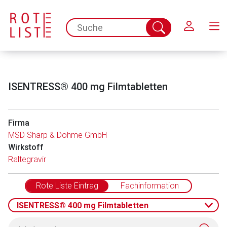
Schließen
spc.search.input.placeholder
Suche
abschicken
ISENTRESS® 400 mg Filmtabletten
Firma
MSD Sharp & Dohme GmbH
Wirkstoff
Raltegravir
Rote Liste Eintrag
Fachinformation
ISENTRESS® 400 mg Filmtabletten