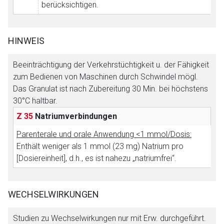
berücksichtigen.
Der von Ihnen aufgerufene Link öffnet eine externe Web-
Seite. Für die Inhalte der externen Web-Seite ist deren
HINWEIS
Betreiber verantwortlich. Ebenso gelten dort ggf. andere
Datenschutzbestimmungen.
Beeinträchtigung der Verkehrstüchtigkeit u. der Fähigkeit
zum Bedienen von Maschinen durch Schwindel mögl.
Das Granulat ist nach Zubereitung 30 Min. bei höchstens
Zurück zur rote-liste.de
Zur Seite
30°C haltbar.
Z 35
Natriumverbindungen
Parenterale und orale Anwendung <1 mmol/Dosis:
Enthält weniger als 1 mmol (23 mg) Natrium pro
[Dosiereinheit], d.h., es ist nahezu „natriumfrei“.
WECHSELWIRKUNGEN
Studien zu Wechselwirkungen nur mit Erw. durchgeführt.