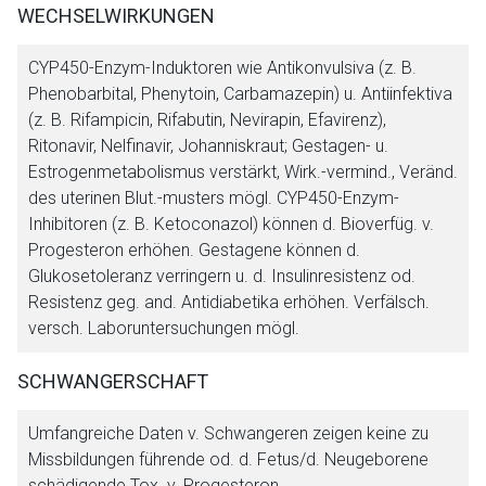
WECHSELWIRKUNGEN
Der von Ihnen aufgerufene Link öffnet eine externe Web-
Seite. Für die Inhalte der externen Web-Seite ist deren
CYP450-Enzym-Induktoren wie Antikonvulsiva (z. B.
Betreiber verantwortlich. Ebenso gelten dort ggf. andere
Phenobarbital, Phenytoin, Carbamazepin) u. Antiinfektiva
Datenschutzbestimmungen.
(z. B. Rifampicin, Rifabutin, Nevirapin, Efavirenz),
Ritonavir, Nelfinavir, Johanniskraut; Gestagen- u.
Zurück zur rote-liste.de
Zur Seite
Estrogenmetabolismus verstärkt, Wirk.-vermind., Veränd.
des uterinen Blut.-musters mögl. CYP450-Enzym-
Inhibitoren (z. B. Ketoconazol) können d. Bioverfüg. v.
Progesteron erhöhen. Gestagene können d.
Glukosetoleranz verringern u. d. Insulinresistenz od.
Resistenz geg. and. Antidiabetika erhöhen. Verfälsch.
versch. Laboruntersuchungen mögl.
SCHWANGERSCHAFT
Umfangreiche Daten v. Schwangeren zeigen keine zu
Missbildungen führende od. d. Fetus/d. Neugeborene
schädigende Tox. v. Progesteron.