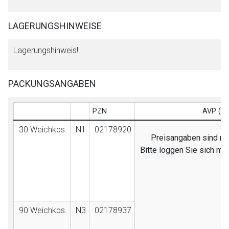
LAGERUNGSHINWEISE
Lagerungshinweis!
PACKUNGSANGABEN
PZN
AVP (EB
30 Weichkps.
N1
02178920
Preisangaben sind nur
Bitte loggen Sie sich mi
90 Weichkps.
N3
02178937