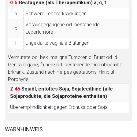
G 5
Gestagene (als Therapeutikum)
a, c, f
a
Schwere Lebererkrankungen
Vorausgegangene od. bestehende
c
Lebertumore
f
Ungeklärte vaginale Blutungen
Vermutete od. bek. maligne Tumoren d. Brust od. d.
Genitalorgane, frühere od. bestehende thromboembol.
Erkrank. Zustand nach Herpes gestationis, Hirnblut.,
Porphyrie.
Z 45
Sojaöl, entöltes Soja, Sojalecithine (alle
Sojaprodukte, die Sojaproteine enthalten)
Überempfindlichkeit gegen Erdnuss oder Soja.
WARNHINWEIS