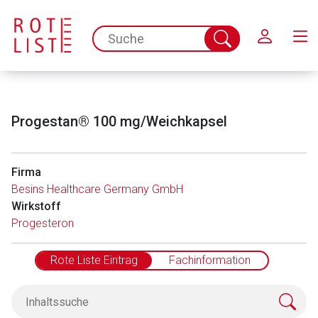
Schließen
spc.search.input.placeholder
Suche
abschicken
Progestan® 100 mg/Weichkapsel
Firma
Besins Healthcare Germany GmbH
Wirkstoff
Progesteron
Rote Liste Eintrag
Fachinformation