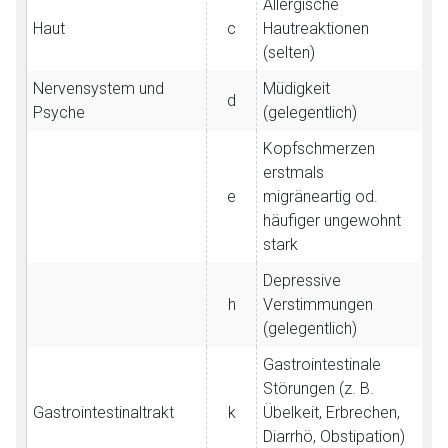
Allergische
Haut
c
Hautreaktionen
(selten)
Nervensystem und
Müdigkeit
d
Psyche
(gelegentlich)
Kopfschmerzen
erstmals
e
migräneartig od.
häufiger ungewohnt
stark
Depressive
h
Verstimmungen
(gelegentlich)
Gastrointestinale
Störungen (z. B.
Gastrointestinaltrakt
k
Übelkeit, Erbrechen,
Diarrhö, Obstipation)