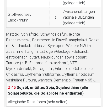
(gelegentlich)
Zwischenblutungen,
Stoffwechsel,
t
vaginale Blutungen
Endokrinium
(gelegentlich)
Mattigk., Schläfrigk., Schwindelgefühl, leichte
Blutdrucksenk., Brustschm. In Einzelf. anaphylakt. Reakt.
m. Blutdruckabfall bis zu Synkopen. Weitere NW im
Zusammenhang m. Estrogen/Gestagen-Behandl.:
estrogenabh. gutart. Neubildungen sowie bösart.
Tumore (z. B. Endometriumkarzinom), VTE,
Myokardinfarkt, Schlaganfall, Erkrank. d. Gallenblase,
Chloasma, Erythema multiforme, Erythema nodosum,
vaskuläre Purpura, wahrsch. Demenz b. Frauen > 65 J.
Z 45
Sojaöl, entöltes Soja, Sojalecithine (alle
Sojaprodukte, die Sojaproteine enthalten)
Allergische Reaktionen (sehr selten)