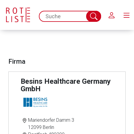
Schließen
spc.search.input.placeholder
Suche
abschicken
Firma
Besins Healthcare Germany
GmbH
Mariendorfer Damm 3
12099 Berlin