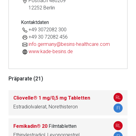
Postfach 480209
12252 Berlin
Kontaktdaten
+49 3072082 300
+49 30 72082 456
info.germany@besins-healthcare.com
www.kade-besins.de
Präparate (21)
Aufruf einer externen Seite
RL
Cliovelle® 1 mg/0,5 mg Tabletten
Estradiolvalerat, Norethisteron
FI
Der von Ihnen aufgerufene Link öffnet eine externe Web-
Seite. Für die Inhalte der externen Web-Seite ist deren
RL
Femikadin® 20
Filmtabletten
Betreiber verantwortlich. Ebenso gelten dort ggf. andere
Datenschutzbestimmungen.
Ethinylestradiol, Levonorgestrel