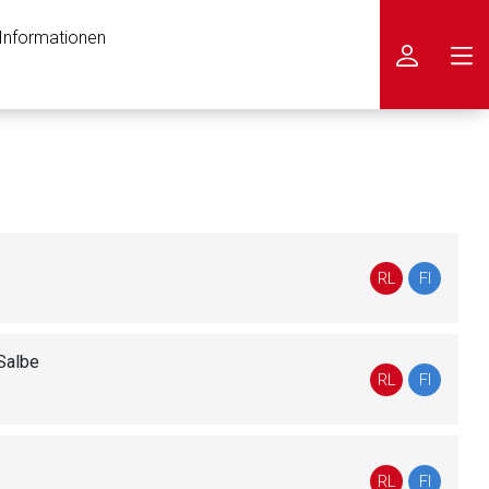
 Informationen
icken
RL
FI
Salbe
RL
FI
RL
FI