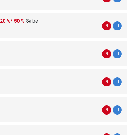
-20 %/-50 %
Salbe
RL
FI
nen Web-Seite ist deren
RL
FI
liste.de
Zur Seite
RL
FI
RL
FI