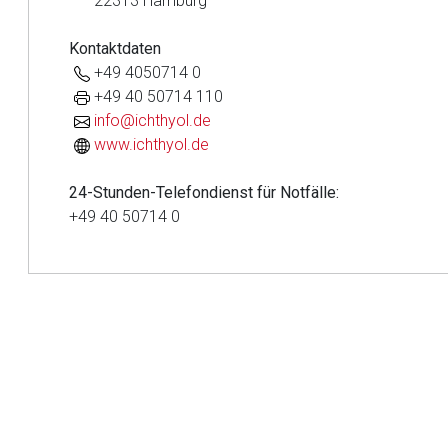
22313 Hamburg
Kontaktdaten
Aufruf einer exte
+49 4050714 0
+49 40 50714 110
Der von Ihnen aufgeruf
info@ichthyol.de
Betreiber verantwortl
www.ichthyol.de
24-Stunden-Telefondienst für Notfälle:
+49 40 50714 0