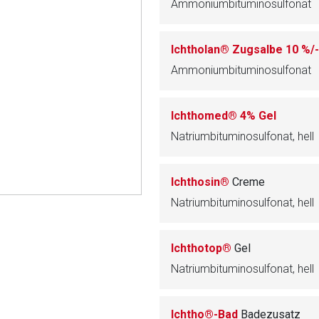
Ammoniumbituminosulfonat
rnen Seite
Ichtholan® Zugsalbe 10 %/
Ammoniumbituminosulfonat
ene Link öffnet eine externe Web-Seite. Für die Inhalte der exter
ich. Ebenso gelten dort ggf. andere Datenschutzbestimmungen.
Ichthomed® 4% Gel
Natriumbituminosulfonat, hell
Zurück zur rote-
Ichthosin®
Creme
Natriumbituminosulfonat, hell
Ichthotop®
Gel
Natriumbituminosulfonat, hell
Ichtho®-Bad
Badezusatz