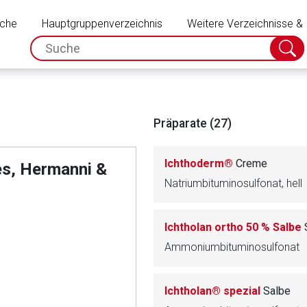
Schließen
uche
Hauptgruppenverzeichnis
Weitere Verzeichnisse &
spc.search.input.placeholder
Suche
absch
Präparate (27)
Ichthoderm®
Creme
, Hermanni &
Natriumbituminosulfonat, hell
Ichtholan ortho 50 % Salbe
Ammoniumbituminosulfonat
Ichtholan® spezial
Salbe