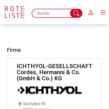
Schließen
spc.search.input.placeholder
Suche
abschicken
Firma
ICHTHYOL-GESELLSCHAFT
Cordes, Hermanni & Co.
(GmbH & Co.) KG
Sportallee 85