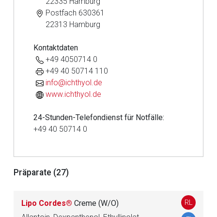
22335 Hamburg
Postfach 630361
22313 Hamburg
Kontaktdaten
+49 4050714 0
+49 40 50714 110
info@ichthyol.de
www.ichthyol.de
Aufruf einer externen Seite
24-Stunden-Telefondienst für Notfälle:
+49 40 50714 0
Der von Ihnen aufgerufene Link öffnet eine externe Web-
Seite. Für die Inhalte der externen Web-Seite ist deren
Betreiber verantwortlich. Ebenso gelten dort ggf. andere
Datenschutzbestimmungen.
Präparate (27)
Zurück zur rote-liste.de
Zur Seite
RL
Lipo Cordes®
Creme (W/O)