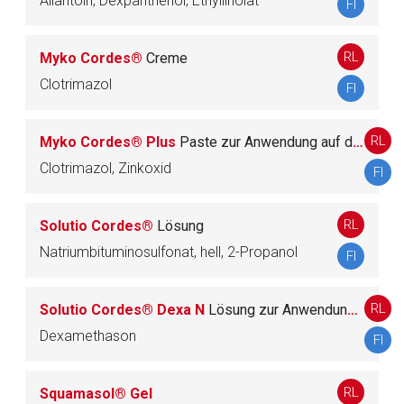
Allantoin, Dexpanthenol, Ethyllinolat
FI
RL
Myko Cordes®
Creme
Clotrimazol
FI
RL
Myko Cordes® Plus
Paste zur Anwendung auf der Haut
Clotrimazol, Zinkoxid
FI
RL
Solutio Cordes®
Lösung
Natriumbituminosulfonat, hell, 2-Propanol
FI
RL
Solutio Cordes® Dexa N
Lösung zur Anwendung auf der Kopfhaut
Dexamethason
FI
RL
Squamasol® Gel