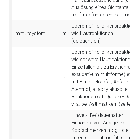
l
Auslösung eines Gichtanfalls be
hierfür gefährdeten Pat. mögl.)
Überempfindlichkeitsreaktione
Immunsystem
m
wie Hautreaktionen
(gelegentlich)
Überempfindlichkeitsreaktione
wie schwere Hautreaktionen (in
Einzelfällen bis zu Erythema
exsudativum multiforme) evtl.
n
mit Blutdruckabfall, Anfälle von
Atemnot, anaphylaktische
Reaktionen od. Quincke-Ödem,
v. a. bei Asthmatikern (selten)
Hinweis: Bei dauerhafter
Einnahme von Analgetika
Kopfschmerzen mögl., die zu
erneuter Einnahme führen u.