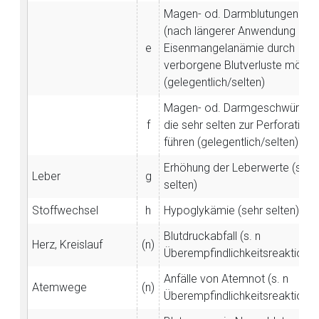
Magen- od. Darmblutungen
(nach längerer Anwendung
e
Eisenmangelanämie durch
verborgene Blutverluste mögl.)
(gelegentlich/selten)
Magen- od. Darmgeschwüre,
f
die sehr selten zur Perforation
führen (gelegentlich/selten)
Erhöhung der Leberwerte (sehr
Leber
g
selten)
Stoffwechsel
h
Hypoglykämie (sehr selten)
Blutdruckabfall (s. n
Herz, Kreislauf
(n)
Überempfindlichkeitsreaktione
Anfälle von Atemnot (s. n
Atemwege
(n)
Überempfindlichkeitsreaktione