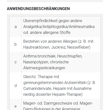
ANWENDUNGSBESCHRÄNKUNGEN
Überempfindlichkeit gegen andere
a
Analgetika/Antiphlogistika/Antirheumatika
od. andere allergene Stoffe
Bestehen von anderen Allergien (z. B. mit
b
Hautreaktionen, Juckreiz, Nesselfieber)
Asthma bronchiale, Heuschnupfen,
c
Nasenpolypen, chronische
Atemwegserkrankungen
Gleichz. Therapie mit
gerinnungshemmenden Arzneimitteln (z. B.
d
Cumarinderivate, Heparin mit Ausnahme
niedrig dosierter Heparin-Therapie)
Magen- od. Darmgeschwüre od. Magen-
e
Darm-Blutungen in der Anamnese