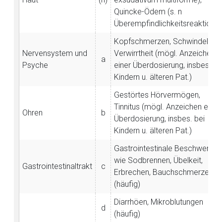
Quincke-Ödem (s. n
Überempfindlichkeitsreaktione
Kopfschmerzen, Schwindel,
Nervensystem und
Verwirrtheit (mögl. Anzeichen
a
Psyche
einer Überdosierung, insbes. be
Kindern u. älteren Pat.)
Gestörtes Hörvermögen,
Tinnitus (mögl. Anzeichen einer
Ohren
b
Überdosierung, insbes. bei
Kindern u. älteren Pat.)
Gastrointestinale Beschwerden
wie Sodbrennen, Übelkeit,
Gastrointestinaltrakt
c
Erbrechen, Bauchschmerzen
(häufig)
Diarrhöen, Mikroblutungen
d
(häufig)