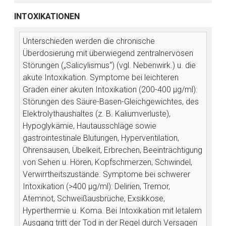
INTOXIKATIONEN
Unterschieden werden die chronische
Überdosierung mit überwiegend zentralnervösen
Störungen („Salicylismus“) (vgl. Nebenwirk.) u. die
akute Intoxikation. Symptome bei leichteren
Graden einer akuten Intoxikation (200-400 μg/ml):
Störungen des Säure-Basen-Gleichgewichtes, des
Elektrolythaushaltes (z. B. Kaliumverluste),
Hypoglykämie, Hautausschläge sowie
gastrointestinale Blutungen, Hyperventilation,
Ohrensausen, Übelkeit, Erbrechen, Beeinträchtigung
von Sehen u. Hören, Kopfschmerzen, Schwindel,
Verwirrtheitszustände. Symptome bei schwerer
Intoxikation (>400 μg/ml): Delirien, Tremor,
Atemnot, Schweißausbrüche, Exsikkose,
Hyperthermie u. Koma. Bei Intoxikation mit letalem
Ausgang tritt der Tod in der Regel durch Versagen