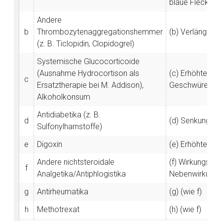
blaue Flecken,
Andere
b
Thrombozytenaggregationshemmer
(b) Verlängerun
(z. B. Ticlopidin, Clopidogrel)
Systemische Glucocorticoide
(Ausnahme Hydrocortison als
(c) Erhöhtes R
c
Ersatztherapie bei M. Addison),
Geschwüre u. -
Alkoholkonsum
Antidiabetika (z. B.
d
(d) Senkung de
Sulfonylharnstoffe)
e
Digoxin
(e) Erhöhte Di
Andere nichtsteroidale
(f) Wirkungsve
f
Analgetika/Antiphlogistika
Nebenwirkungs
g
Antirheumatika
(g) (wie f)
h
Methotrexat
(h) (wie f)