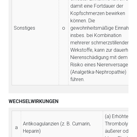
damit eine Fortdauer der
Kopfschmerzen bewirken
können. Die
Sonstiges
o
gewohnheitsmäßige Einnahme,
insbes. bei Kombination
mehrerer schmerzstillender
Wirkstoffe, kann zur dauerhafte
Nierenschädigung mit dem
Risiko eines Nierenversagens
(Analgetika-Nephropathie)
führen.
WECHSELWIRKUNGEN
(a) Erhöhtes Bl
Antikoagulanzien (z. B. Cumarin,
Thrombolysebe
a
Heparin)
äußerer od. inn