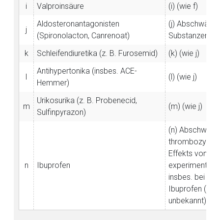
i
Valproinsäure
(i) (wie f)
Aldosteronantagonisten
(j) Abschwächu
j
(Spironolacton, Canrenoat)
Substanzen
k
Schleifendiuretika (z. B. Furosemid)
(k) (wie j)
Antihypertonika (insbes. ACE-
l
(l) (wie j)
Hemmer)
Urikosurika (z. B. Probenecid,
m
(m) (wie j)
Sulfinpyrazon)
(n) Abschwäch
thrombozyten
Effekts von Ace
n
Ibuprofen
experimentelle
insbes. bei la
Ibuprofen (kli
unbekannt)