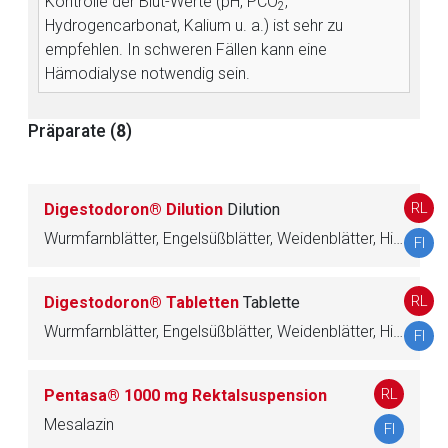
Kontrolle der Blut-Werte (pH, PCO
,
2
Hydrogencarbonat, Kalium u. a.) ist sehr zu
empfehlen. In schweren Fällen kann eine
Hämodialyse notwendig sein.
Präparate (
8
)
RL
Digestodoron® Dilution
Dilution
Wurmfarnblätter, Engelsüßblätter, Weidenblätter, Hirschzungenblätter
FI
RL
Digestodoron® Tabletten
Tablette
Wurmfarnblätter, Engelsüßblätter, Weidenblätter, Hirschzungenblätter
FI
RL
Pentasa® 1000 mg Rektalsuspension
Mesalazin
FI