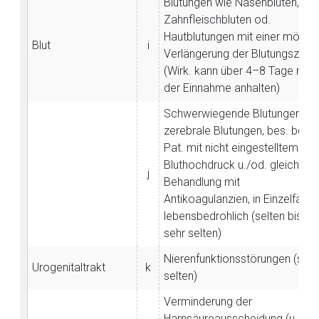
Blutungen wie Nasenbluten,
Zahnfleischbluten od.
Hautblutungen mit einer mögl.
Blut
i
Verlängerung der Blutungszeit
(Wirk. kann über 4–8 Tage nac
der Einnahme anhalten)
Aufruf einer externen Seite
Schwerwiegende Blutungen wi
zerebrale Blutungen, bes. bei
Der von Ihnen aufgerufene Link öffnet eine externe Web-
Pat. mit nicht eingestelltem
Seite. Für die Inhalte der externen Web-Seite ist deren
Bluthochdruck u./od. gleichz.
Betreiber verantwortlich. Ebenso gelten dort ggf. andere
j
Behandlung mit
Datenschutzbestimmungen.
Antikoagulanzien, in Einzelfällen
lebensbedrohlich (selten bis
sehr selten)
Zurück zur rote-liste.de
Zur Seite
Nierenfunktionsstörungen (sehr
Urogenitaltrakt
k
selten)
Verminderung der
Harnsäureausscheidung (u. U.