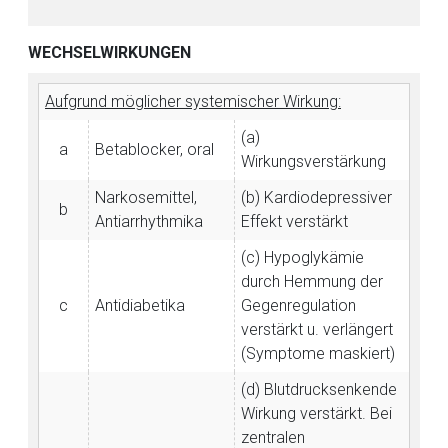
Zurück zur rote-liste.de
Zur Seite
WECHSELWIRKUNGEN
Aufgrund möglicher systemischer Wirkung:
(a)
a
Betablocker, oral
Wirkungsverstärkung
Narkosemittel,
(b) Kardiodepressiver
b
Antiarrhythmika
Effekt verstärkt
(c) Hypoglykämie
durch Hemmung der
c
Antidiabetika
Gegenregulation
verstärkt u. verlängert
(Symptome maskiert)
(d) Blutdrucksenkende
Wirkung verstärkt. Bei
zentralen