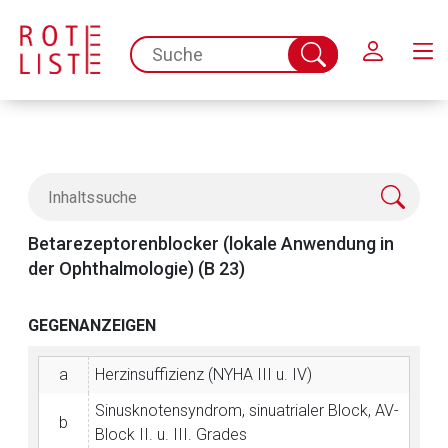
Schließen
spc.search.input.placeholder
Suche
abschicken
Betarezeptorenblocker (lokale Anwendung in
der Ophthalmologie) (B 23)
GEGENANZEIGEN
a
Herzinsuffizienz (NYHA III u. IV)
Sinusknotensyndrom, sinuatrialer Block, AV-
b
Block II. u. III. Grades