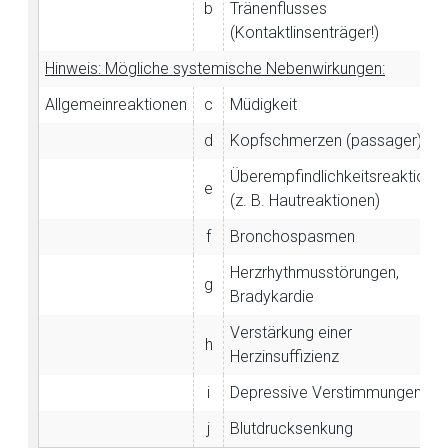
b
Tränenflusses
(Kontaktlinsenträger!)
Hinweis: Mögliche systemische Nebenwirkungen:
Allgemeinreaktionen
c
Müdigkeit
d
Kopfschmerzen (passager)
Überempfindlichkeitsreaktione
e
(z. B. Hautreaktionen)
f
Bronchospasmen
Herzrhythmusstörungen,
Aufruf einer externen Seite
g
Bradykardie
Verstärkung einer
Der von Ihnen aufgerufene Link öffnet eine externe Web-
h
Herzinsuffizienz
Seite. Für die Inhalte der externen Web-Seite ist deren
Betreiber verantwortlich. Ebenso gelten dort ggf. andere
i
Depressive Verstimmungen
Datenschutzbestimmungen.
j
Blutdrucksenkung