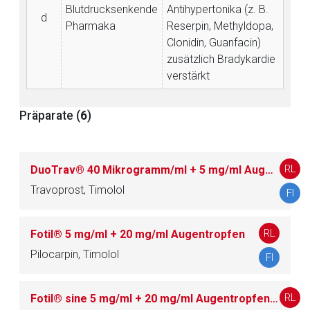
Blutdrucksenkende
Antihypertonika (z. B.
d
Pharmaka
Reserpin, Methyldopa,
Clonidin, Guanfacin)
zusätzlich Bradykardie
verstärkt
Präparate (
6
)
RL
DuoTrav® 40 Mikrogramm/ml + 5 mg/ml Augentropfen
Travoprost, Timolol
FI
RL
Fotil® 5 mg/ml + 20 mg/ml Augentropfen
Pilocarpin, Timolol
FI
RL
Fotil® sine 5 mg/ml + 20 mg/ml Augentropfen im Einzeldosisbehältnis