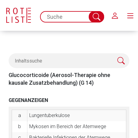
Schließen
spc.search.input.placeholder
Suche
abschicken
Glucocorticoide (Aerosol-Therapie ohne
kausale Zusatzbehandlung) (G 14)
GEGENANZEIGEN
a
Lungentuberkulose
b
Mykosen im Bereich der Atemwege
c
Bakterielle Infektionen der Atemwege