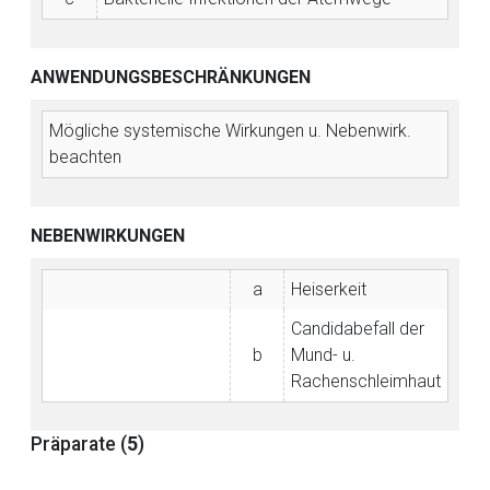
ANWENDUNGSBESCHRÄNKUNGEN
Mögliche systemische Wirkungen u. Nebenwirk.
Aufruf einer externen Seite
beachten
Der von Ihnen aufgerufene Link öffnet eine externe Web-
NEBENWIRKUNGEN
Seite. Für die Inhalte der externen Web-Seite ist deren
Betreiber verantwortlich. Ebenso gelten dort ggf. andere
a
Heiserkeit
Datenschutzbestimmungen.
Candidabefall der
b
Mund- u.
Zurück zur rote-liste.de
Zur Seite
Rachenschleimhaut
Präparate (
5
)