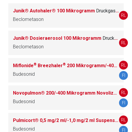
Junik® Autohaler® 100 Mikrogramm
Druckgasinhalation, Lösung
RL
Beclometason
Junik® Dosieraerosol 100 Mikrogramm
Druckgasinhalation, Lösung
RL
Beclometason
®
®
RL
Miflonide
Breezhaler
200 Mikrogramm/-400 Mikrogramm Hartkapseln mit Pulver zur Inhalation
Budesonid
FI
RL
Novopulmon® 200/-400 Mikrogramm Novolizer®
Pulv
Budesonid
FI
RL
Pulmicort® 0,5 mg/2 ml/-1,0 mg/2 ml Suspension
Susp
Budesonid
FI