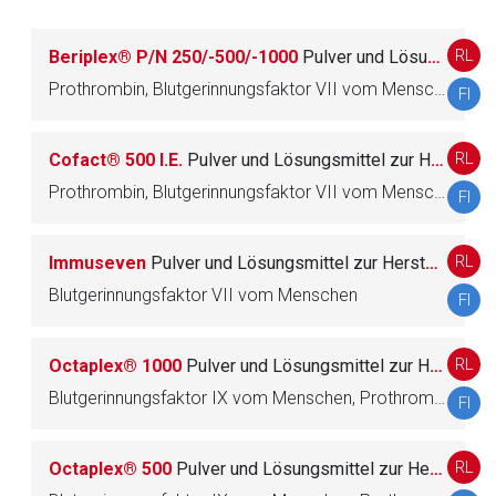
Der von Ihnen aufgerufene Link öffnet eine externe Web-
Seite. Für die Inhalte der externen Web-Seite ist deren
RL
Beriplex® P/N 250/-500/-1000
Pulver und Lösungsmittel zur Herstellung einer Injektionslösung zur i.v. Anwendung
Betreiber verantwortlich. Ebenso gelten dort ggf. andere
Datenschutzbestimmungen.
Prothrombin, Blutgerinnungsfaktor VII vom Menschen, Blutgerinnungsfaktor IX vom Menschen, Blutgerinnungsfaktor X, Protein C, Protein S
FI
Zurück zur rote-liste.de
Zur Seite
RL
Cofact® 500 I.E.
Pulver und Lösungsmittel zur Herstellung einer Injektionslösung
Prothrombin, Blutgerinnungsfaktor VII vom Menschen, Blutgerinnungsfaktor IX vom Menschen, Blutgerinnungsfaktor X, Protein C, Protein S
FI
RL
Immuseven
Pulver und Lösungsmittel zur Herstellung einer Injektionslösung
Blutgerinnungsfaktor VII vom Menschen
FI
RL
Octaplex® 1000
Pulver und Lösungsmittel zur Herstellung einer Infusionslösung
Blutgerinnungsfaktor IX vom Menschen, Prothrombin, Blutgerinnungsfaktor VII vom Menschen, Blutgerinnungsfaktor X, Protein C, Protein S
FI
RL
Octaplex® 500
Pulver und Lösungsmittel zur Herstellung einer Infusionslösung