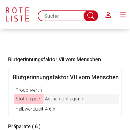
Schließen
spc.search.input.placeholder
Suche
abschicken
Blutgerinnungsfaktor VII vom Menschen
Blutgerinnungsfaktor VII vom Menschen
Proconvertin
Stoffgruppe
Antihämorrhagikum
Halbwertszeit
4-6 h
Aufruf einer externen Seite
Präparate (
6
)