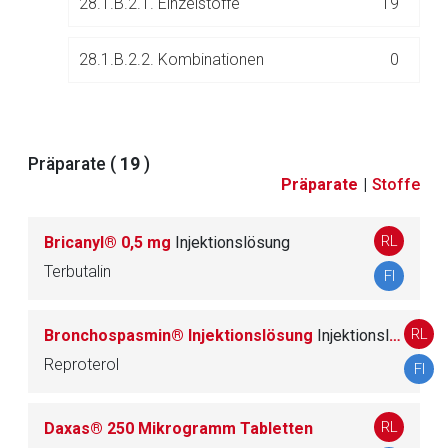
28.1.B.2.1. Einzelstoffe
19
Zurück zur rote-liste.de
Zur Seite
28.1.B.2.2. Kombinationen
0
Präparate (
19
)
28.2. Andere Mittel für den Respirationstrakt
16
Präparate
|
Stoffe
28.D. Homöopathika
3
RL
Bricanyl® 0,5 mg
Injektionslösung
Terbutalin
FI
29.
Cholagoga und Gallenwegstherapeutika
27
RL
Bronchospasmin® Injektionslösung
Injektionslösung zur intravenösen Anwendung
30.
Cholinergika
8
Reproterol
FI
31.
Corticoide (Interna)
51
RL
Daxas® 250 Mikrogramm Tabletten