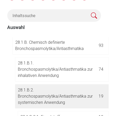
28.
Bronchospasmolytika/Antiasthmatika und a
112
ndere Mittel für den Respirationstrakt
Auswahl
28.1. Bronchospasmolytika/Antiasthmatika
93
28.1.B. Chemisch definierte
93
Bronchospasmolytika/Antiasthmatika
28.1.B.1.
Aufruf einer externen Seite
Bronchospasmolytika/Antiasthmatika zur
74
inhalativen Anwendung
Der von Ihnen aufgerufene Link öffnet eine externe Web-
Seite. Für die Inhalte der externen Web-Seite ist deren
28.1.B.2.
Betreiber verantwortlich. Ebenso gelten dort ggf. andere
Bronchospasmolytika/Antiasthmatika zur
19
Datenschutzbestimmungen.
systemischen Anwendung