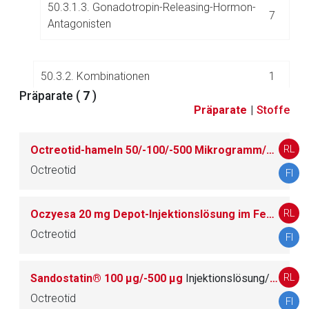
50.3.1.3. Gonadotropin-Releasing-Hormon-
7
Antagonisten
50.3.2. Kombinationen
1
Präparate (
7
)
Präparate
|
Stoffe
50.4. Andere regulatorische Peptide
2
RL
Octreotid-hameln 50/-100/-500 Mikrogramm/ml Injektionslösung
Octreotid
FI
51.
Immunmodulatoren
220
RL
Oczyesa 20 mg Depot-Injektionslösung im Fertigpen
52.
Infusions- und Standardinjektionslösungen, Or
76
Octreotid
ganperfusionslösungen
FI
53.
Kardiaka
37
RL
Sandostatin® 100 μg/-500 μg
Injektionslösung/Infusionslösung
Octreotid
FI