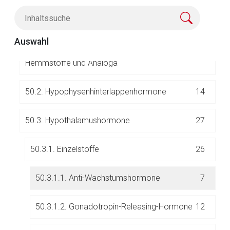
e regulatorische Peptide, ihre Hemmstoffe und A
69
naloga
Auswahl
50.1. Hypophysenvorderlappenhormone, ihre
26
Hemmstoffe und Analoga
50.2. Hypophysenhinterlappenhormone
14
50.3. Hypothalamushormone
27
Aufruf einer externen Seite
50.3.1. Einzelstoffe
26
Der von Ihnen aufgerufene Link öffnet eine externe Web-
Seite. Für die Inhalte der externen Web-Seite ist deren
50.3.1.1. Anti-Wachstumshormone
7
Betreiber verantwortlich. Ebenso gelten dort ggf. andere
Datenschutzbestimmungen.
50.3.1.2. Gonadotropin-Releasing-Hormone
12
Zurück zur rote-liste.de
Zur Seite