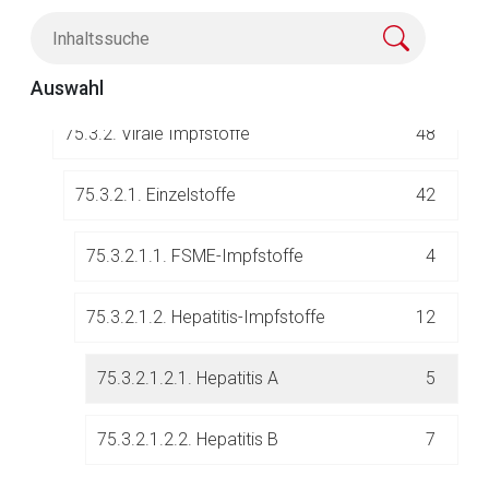
75.3. Impfstoffe
80
75.3.1. Bakterielle Impfstoffe
24
Auswahl
75.3.2. Virale Impfstoffe
48
75.3.2.1. Einzelstoffe
42
Aufruf einer externen Seite
75.3.2.1.1. FSME-Impfstoffe
4
Der von Ihnen aufgerufene Link öffnet eine externe Web-
75.3.2.1.2. Hepatitis-Impfstoffe
12
Seite. Für die Inhalte der externen Web-Seite ist deren
Betreiber verantwortlich. Ebenso gelten dort ggf. andere
75.3.2.1.2.1. Hepatitis A
5
Datenschutzbestimmungen.
75.3.2.1.2.2. Hepatitis B
7
Zurück zur rote-liste.de
Zur Seite