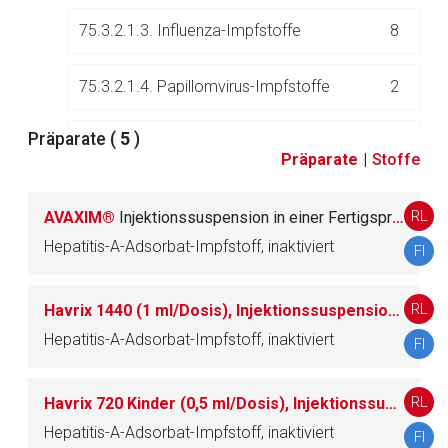
75.3.2.1.3. Influenza-Impfstoffe
8
75.3.2.1.4. Papillomvirus-Impfstoffe
2
Präparate (
5
)
75.3.2.1.5. Varicella Zoster-Impfstoffe
3
Präparate
|
Stoffe
75.3.2.1.6. Covid-19-Impfstoffe
0
RL
AVAXIM®
Injektionssuspension in einer Fertigspritze
Hepatitis-A-Adsorbat-Impfstoff, inaktiviert
FI
75.3.2.1.7. Andere virale Impfstoffe
13
RL
Havrix 1440 (1 ml/Dosis), Injektionssuspension in einer Fertigspritze
75.3.2.2. Kombinationen viraler Impfstoffe
6
Hepatitis-A-Adsorbat-Impfstoff, inaktiviert
FI
RL
Havrix 720 Kinder (0,5 ml/Dosis), Injektionssuspension in einer Fertigspritze
75.3.3. Kombinationen bakterieller und viraler
8
Impfstoffe
Hepatitis-A-Adsorbat-Impfstoff, inaktiviert
FI