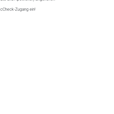
DocCheck-Zugang ein!
liste.de
Zur Seite