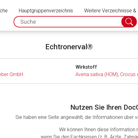
Schließen
uche
Hauptgruppenverzeichnis
Weitere Verzeichnisse &
spc.search.input.placeholder
Suche
absch
Echtronerval®
Wirkstoff
eber GmbH
Avena sativa (HOM)
,
Crocus 
Nutzen Sie Ihren Doc
Sie haben eine Seite angewählt, die Informationen über ve
rnen Seite
Wir können Ihnen diese Information 
wenn Sie den Fachkreisen (z. B. Ärzte, Zahn
ene Link öffnet eine externe Web-Seite. Für die Inhalte der exter