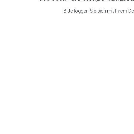
ich. Ebenso gelten dort ggf. andere Datenschutzbestimmungen.
Bitte loggen Sie sich mit Ihrem 
Zurück zur rote-