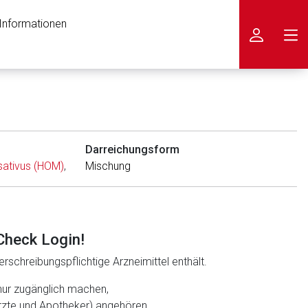
 Informationen
icken
Darreichungsform
sativus (HOM)
,
Gelsemium sempervirens (HOM)
Mischung
,
Hypericum perf
Check Login!
rschreibungspflichtige Arzneimittel enthält.
nur zugänglich machen,
ärzte und Apotheker) angehören.
nen Web-Seite ist deren