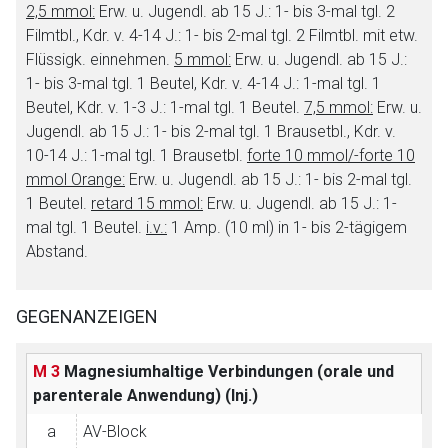
2,5 mmol:
Erw. u. Jugendl. ab 15 J.: 1- bis 3-mal tgl. 2
Filmtbl., Kdr. v. 4-14 J.: 1- bis 2-mal tgl. 2 Filmtbl. mit etw.
Flüssigk. einnehmen.
5 mmol:
Erw. u. Jugendl. ab 15 J.:
1- bis 3-mal tgl. 1 Beutel, Kdr. v. 4-14 J.: 1-mal tgl. 1
Beutel, Kdr. v. 1-3 J.: 1-mal tgl. 1 Beutel.
7,5 mmol:
Erw. u.
Jugendl. ab 15 J.: 1- bis 2-mal tgl. 1 Brausetbl., Kdr. v.
10-14 J.: 1-mal tgl. 1 Brausetbl.
forte 10 mmol/-forte 10
mmol Orange:
Erw. u. Jugendl. ab 15 J.: 1- bis 2-mal tgl.
1 Beutel.
retard 15 mmol:
Erw. u. Jugendl. ab 15 J.: 1-
mal tgl. 1 Beutel.
i.v.:
1 Amp. (10 ml) in 1- bis 2-tägigem
Abstand.
GEGENANZEIGEN
M 3
Magnesiumhaltige Verbindungen (orale und
parenterale Anwendung)
(Inj.)
a
AV-Block