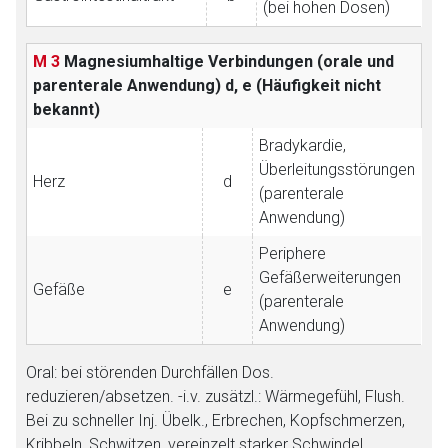
(bei hohen Dosen)
M 3
Magnesiumhaltige Verbindungen (orale und
parenterale Anwendung)
d, e (Häufigkeit nicht
bekannt)
Bradykardie,
Überleitungsstörungen
Herz
d
(parenterale
Anwendung)
Periphere
Gefäßerweiterungen
Gefäße
e
(parenterale
Anwendung)
Oral: bei störenden Durchfällen Dos.
reduzieren/absetzen. -i.v. zusätzl.: Wärmegefühl, Flush.
Bei zu schneller Inj. Übelk., Erbrechen, Kopfschmerzen,
Kribbeln, Schwitzen, vereinzelt starker Schwindel,