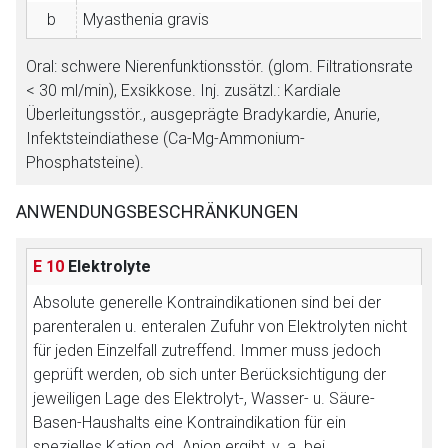
b
Myasthenia gravis
Oral: schwere Nierenfunktionsstör. (glom. Filtrationsrate
< 30 ml/min), Exsikkose. Inj. zusätzl.: Kardiale
Überleitungsstör., ausgeprägte Bradykardie, Anurie,
Infektsteindiathese (Ca-Mg-Ammonium-
Phosphatsteine).
ANWENDUNGSBESCHRÄNKUNGEN
E 10
Elektrolyte
Absolute generelle Kontraindikationen sind bei der
parenteralen u. enteralen Zufuhr von Elektrolyten nicht
für jeden Einzelfall zutreffend. Immer muss jedoch
geprüft werden, ob sich unter Berücksichtigung der
jeweiligen Lage des Elektrolyt-, Wasser- u. Säure-
Basen-Haushalts eine Kontraindikation für ein
spezielles Kation od. Anion ergibt, v. a. bei