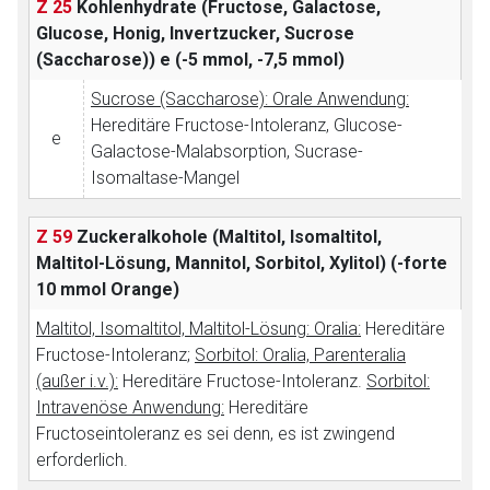
Z 25
Kohlenhydrate (Fructose, Galactose,
Glucose, Honig, Invertzucker, Sucrose
(Saccharose))
e (-5 mmol, -7,5 mmol)
Sucrose (Saccharose): Orale Anwendung:
Hereditäre Fructose-Intoleranz, Glucose-
e
Galactose-Malabsorption, Sucrase-
Isomaltase-Mangel
Z 59
Zuckeralkohole (Maltitol, Isomaltitol,
Maltitol-Lösung, Mannitol, Sorbitol, Xylitol)
(-forte
10 mmol Orange)
Maltitol, Isomaltitol, Maltitol-Lösung: Oralia:
Hereditäre
Fructose-Intoleranz;
Sorbitol: Oralia, Parenteralia
(außer i.v.):
Hereditäre Fructose-Intoleranz.
Sorbitol:
Intravenöse Anwendung:
Hereditäre
Fructoseintoleranz es sei denn, es ist zwingend
erforderlich.