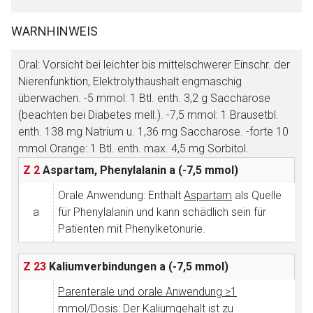
WARNHINWEIS
Oral: Vorsicht bei leichter bis mittelschwerer Einschr. der
Nierenfunktion, Elektrolythaushalt engmaschig
Aufruf einer externen Seite
überwachen. -5 mmol: 1 Btl. enth. 3,2 g Saccharose
(beachten bei Diabetes mell.). -7,5 mmol: 1 Brausetbl.
enth. 138 mg Natrium u. 1,36 mg Saccharose. -forte 10
Der von Ihnen aufgerufene Link öffnet eine externe Web-
mmol Orange: 1 Btl. enth. max. 4,5 mg Sorbitol.
Seite. Für die Inhalte der externen Web-Seite ist deren
Z 2
Aspartam, Phenylalanin
a (-7,5 mmol)
Betreiber verantwortlich. Ebenso gelten dort ggf. andere
Datenschutzbestimmungen.
Orale Anwendung: Enthält
Aspartam
als Quelle
a
für Phenylalanin und kann schädlich sein für
Patienten mit Phenylketonurie.
Zurück zur rote-liste.de
Zur Seite
Z 23
Kaliumverbindungen
a (-7,5 mmol)
Parenterale und orale Anwendung ≥1
mmol/Dosis:
Der Kaliumgehalt ist zu