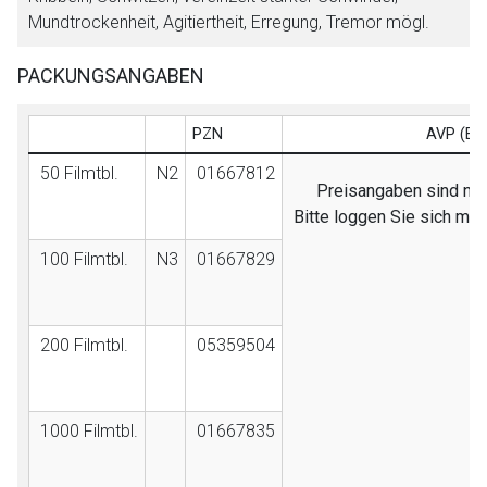
Mundtrockenheit, Agitiertheit, Erregung, Tremor mögl.
PACKUNGSANGABEN
PZN
AVP (EB
50 Filmtbl.
N2
01667812
Preisangaben sind nur 
Bitte loggen Sie sich mi
100 Filmtbl.
N3
01667829
200 Filmtbl.
05359504
1000 Filmtbl.
01667835