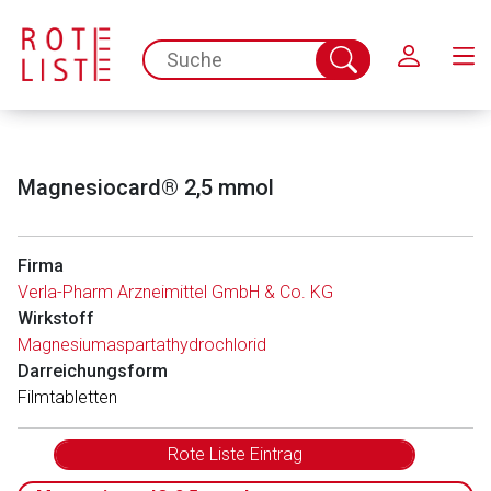
Schließen
spc.search.input.placeholder
Suche
abschicken
Magnesiocard® 2,5 mmol
Firma
Verla-Pharm Arzneimittel GmbH & Co. KG
Wirkstoff
Magnesiumaspartathydrochlorid
Darreichungsform
Filmtabletten
Rote Liste Eintrag