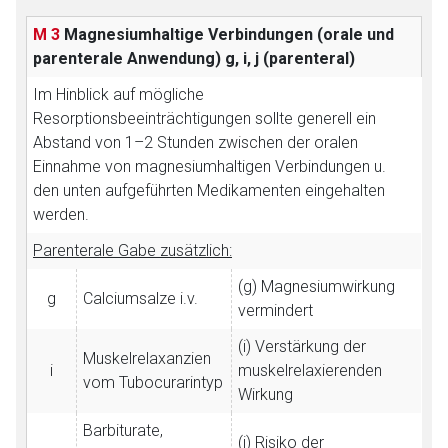
M 3
Magnesiumhaltige Verbindungen (orale und
parenterale Anwendung)
g, i, j (parenteral)
Im Hinblick auf mögliche
Resorptionsbeeinträchtigungen sollte generell ein
Abstand von 1–2 Stunden zwischen der oralen
Einnahme von magnesiumhaltigen Verbindungen u.
den unten aufgeführten Medikamenten eingehalten
werden.
Parenterale Gabe zusätzlich:
(g) Magnesiumwirkung
g
Calciumsalze i.v.
vermindert
(i) Verstärkung der
Muskelrelaxanzien
i
muskelrelaxierenden
vom Tubocurarintyp
Wirkung
Barbiturate,
(j) Risiko der