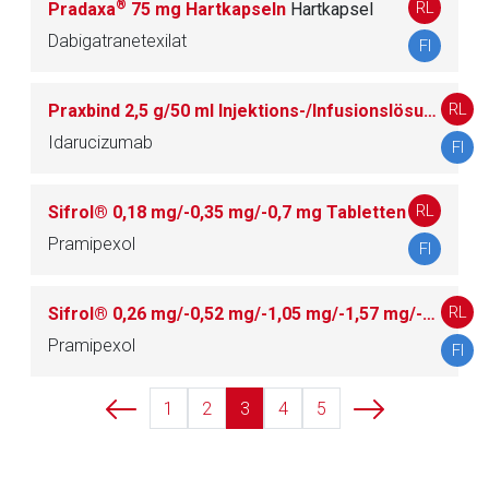
®
RL
Pradaxa
75 mg Hartkapseln
Hartkapsel
Dabigatranetexilat
FI
RL
Praxbind 2,5 g/50 ml Injektions-/Infusionslösung
Idarucizumab
FI
RL
Sifrol® 0,18 mg/-0,35 mg/-0,7 mg Tabletten
Pramipexol
FI
RL
Sifrol® 0,26 mg/-0,52 mg/-1,05 mg/-1,57 mg/-2,10 mg/-2,62 mg/-3,15 mg Retardtabletten
Pramipexol
FI
1
2
3
4
5
to-
top-