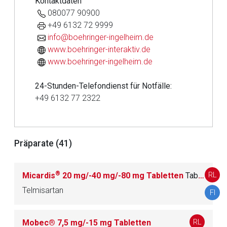
Kontaktdaten
080077 90900
+49 6132 72 9999
info@boehringer-ingelheim.de
www.boehringer-interaktiv.de
www.boehringer-ingelheim.de
24-Stunden-Telefondienst für Notfälle:
+49 6132 77 2322
Präparate (41)
Aufruf einer externen Seite
®
RL
Micardis
20 mg/-40 mg/-80 mg Tabletten
Ta­blet­te
Telmisartan
FI
Der von Ihnen aufgerufene Link öffnet eine externe Web-
Seite. Für die Inhalte der externen Web-Seite ist deren
Betreiber verantwortlich. Ebenso gelten dort ggf. andere
RL
Mobec® 7,5 mg/-15 mg Tabletten