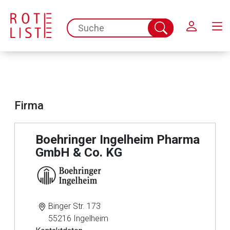
Schließen
spc.search.input.placeholder
Suche
abschicken
Firma
Boehringer Ingelheim Pharma
GmbH & Co. KG
Binger Str. 173
55216 Ingelheim