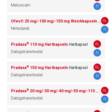
Datenschutzbestimmungen.
Meloxicam
FI
Zurück zur rote-liste.de
Zur Seite
RL
Ofev® 25 mg/-100 mg/-150 mg Weichkapseln
Weichk
Nintedanib
FI
®
RL
Pradaxa
110 mg Hartkapseln
Hartkapsel
Dabigatranetexilat
FI
®
RL
Pradaxa
150 mg Hartkapseln
Hartkapsel
Dabigatranetexilat
FI
®
RL
Pradaxa
20 mg/-30 mg/-40 mg/-50 mg/-110 mg/-150 mg überzogenes Granulat
Dabigatranetexilat
FI