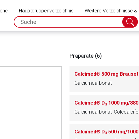
Schließen
uche
Hauptgruppenverzeichnis
Weitere Verzeichnisse &
spc.search.input.placeholder
Suche
absch
Präparate (6)
Calcimed® 500 mg Brauset
Calciumcarbonat
Calcimed® D
1000 mg/880 I
3
Calciumcarbonat, Colecalcife
rnen Seite
Calcimed® D
500 mg/1000 I
3
ene Link öffnet eine externe Web-Seite. Für die Inhalte der exter