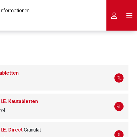
 Informationen
icken
abletten
RL
.E. Kautabletten
RL
rol
.E. Direct
Granulat
RL
nen Web-Seite ist deren