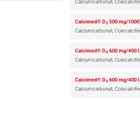
Calciumcarbonat, Colecalcife
ich. Ebenso gelten dort ggf. andere Datenschutzbestimmungen.
Calcimed® D
500 mg/1000 I
3
Zurück zur rote-
Calciumcarbonat, Colecalcife
Calcimed® D
600 mg/400 I.
3
Calciumcarbonat, Colecalcife
Calcimed® D
600 mg/400 I.
3
Calciumcarbonat, Colecalcife