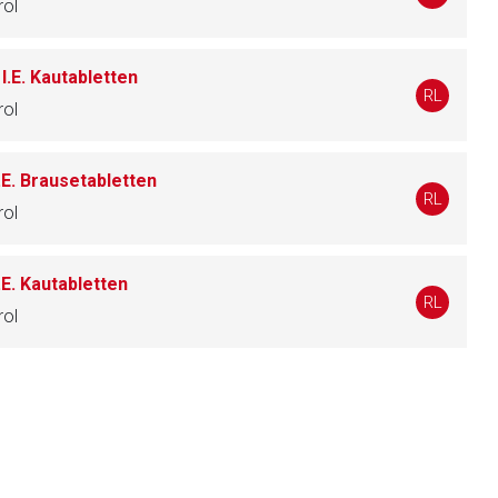
rol
.E. Kautabletten
liste.de
Zur Seite
RL
rol
E. Brausetabletten
RL
rol
E. Kautabletten
RL
rol