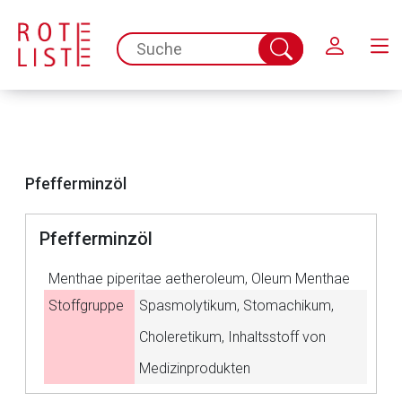
Schließen
spc.search.input.placeholder
Suche
abschicken
Pfefferminzöl
Pfefferminzöl
Menthae piperitae aetheroleum, Oleum Menthae
Stoffgruppe
Spasmolytikum, Stomachikum,
Choleretikum, Inhaltsstoff von
Aufruf einer externen Seite
Medizinprodukten