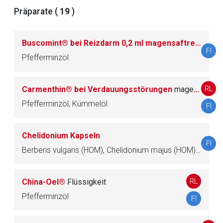
Der von Ihnen aufgerufene Link öffnet eine externe Web-
Präparate (
19
)
Seite. Für die Inhalte der externen Web-Seite ist deren
Betreiber verantwortlich. Ebenso gelten dort ggf. andere
Buscomint® bei Reizdarm 0,2 ml magensaftresistente Weichkapseln
Datenschutzbestimmungen.
FI
Pfefferminzöl
Zurück zur rote-liste.de
Zur Seite
RL
Carmenthin® bei Verdauungsstörungen
magensaftresistente Weichkapsel
Pfefferminzöl, Kümmelöl
FI
Chelidonium Kapseln
FI
Berberis vulgaris (HOM), Chelidonium majus (HOM), Cichorium intybus (HOM), Citrullus colocynthis (HOM), Kümmelöl, Lebertran, Leinöl, nativ, Pfefferminzöl, Rizinusöl, Sternanisöl, Weizenkeimöl
RL
China-Oel®
Flüssigkeit
Pfefferminzöl
FI