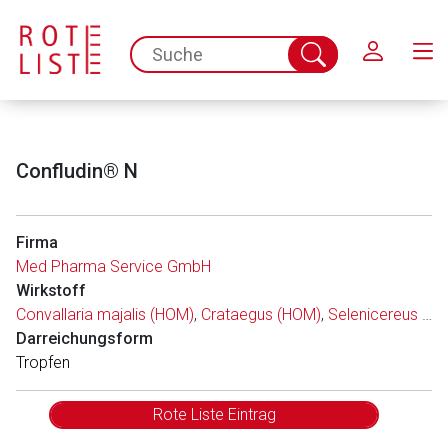
Schließen
spc.search.input.placeholder
Suche
abschicken
Confludin® N
Firma
Med Pharma Service GmbH
Wirkstoff
Convallaria majalis (HOM)
,
Crataegus (HOM)
,
Selenicereus grandiflorus (HOM)
Darreichungsform
Tropfen
Rote Liste Eintrag