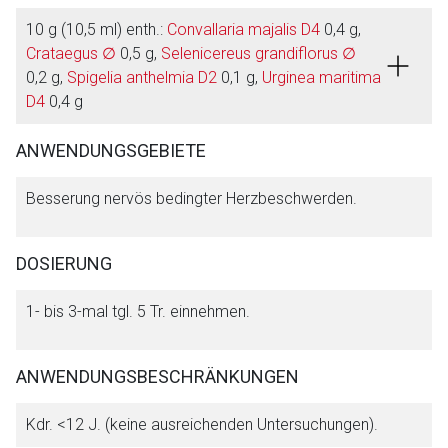
10 g (10,5 ml) enth.:
Convallaria majalis D4
0,4 g,
Crataegus ∅
0,5 g,
Selenicereus grandiflorus ∅
0,2 g,
Spigelia anthelmia D2
0,1 g,
Urginea maritima
D4
0,4 g
Aufruf einer externen Seite
ANWENDUNGSGEBIETE
Der von Ihnen aufgerufene Link öffnet eine externe Web-
Besserung nervös bedingter Herzbeschwerden.
Seite. Für die Inhalte der externen Web-Seite ist deren
Betreiber verantwortlich. Ebenso gelten dort ggf. andere
Datenschutzbestimmungen.
DOSIERUNG
Zurück zur rote-liste.de
Zur Seite
1- bis 3-mal tgl. 5 Tr. einnehmen.
ANWENDUNGSBESCHRÄNKUNGEN
Kdr. <12 J. (keine ausreichenden Untersuchungen).