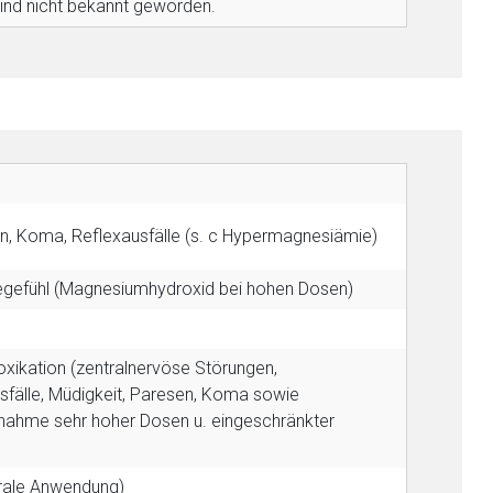
sind nicht bekannt geworden.
en, Koma, Reflexausfälle (s. c Hypermagnesiämie)
öllegefühl (Magnesiumhydroxid bei hohen Dosen)
xikation (zentralnervöse Störungen,
fälle, Müdigkeit, Paresen, Koma sowie
innahme sehr hoher Dosen u. eingeschränkter
erale Anwendung)