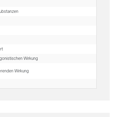
liste.de
Zur Seite
Substanzen
rt
gonistischen Wirkung
ierenden Wirkung