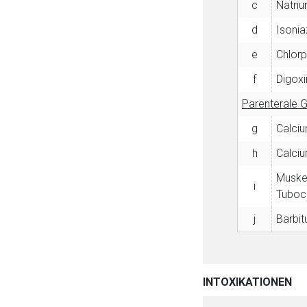
c
Natriu
d
Isonia
e
Chlor
f
Digoxi
Parenterale G
g
Calciu
h
Calci
Muske
i
Tubocu
j
Barbit
INTOXIKATIONEN