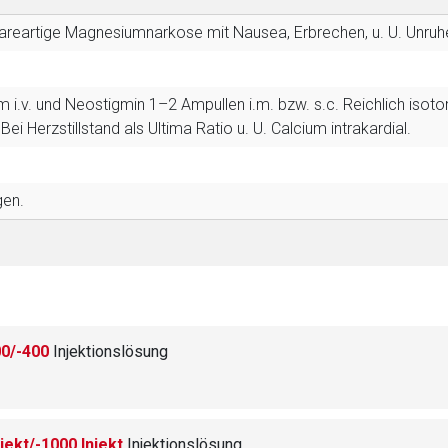
areartige Magnesiumnarkose mit Nausea, Erbrechen, u. U. Unruhe, 
m i.v. und Neostigmin 1–2 Ampullen i.m. bzw. s.c. Reichlich isoto
. Bei Herzstillstand als Ultima Ratio u. U. Calcium intrakardial.
gen.
0/-400
Injektionslösung
ekt/-1000 Injekt
Injektionslösung