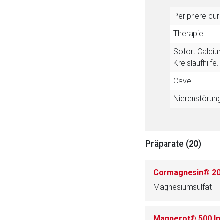
Periphere cur
Therapie
Sofort Calciu
Kreislaufhilfe
Cave
Nierenstörun
Präparate (
20
)
Cormagnesin® 20
Magnesiumsulfat
Magnerot® 500 Inj