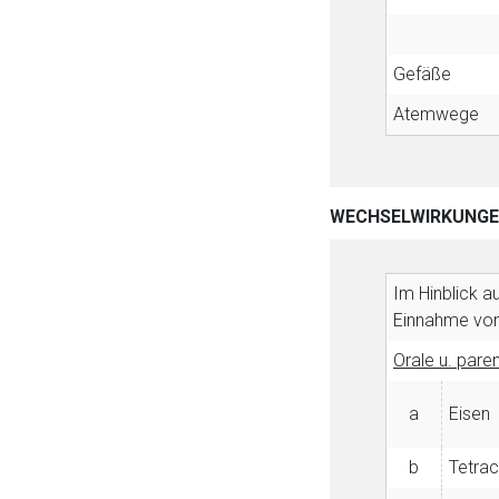
Gefäße
Atemwege
WECHSELWIRKUNG
Im Hinblick a
Einnahme von
Orale u. pare
Aufruf einer exte
a
Eisen
Der von Ihnen aufgeruf
Betreiber verantwortl
b
Tetrac