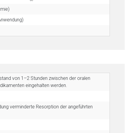
ämie)
 Anwendung)
Abstand von 1–2 Stunden zwischen der oralen
dikamenten eingehalten werden.
dung verminderte Resorption der angeführten
nen Web-Seite ist deren