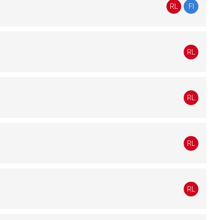
RL
FI
RL
RL
RL
RL