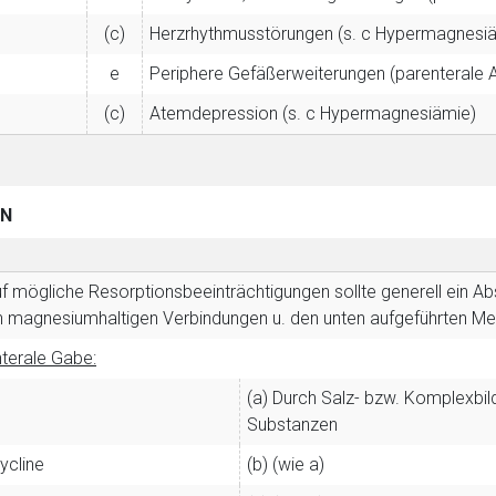
(c)
Herzrhythmusstörungen (s. c Hypermagnesi
e
Periphere Gefäßerweiterungen (parenterale
(c)
Atemdepression (s. c Hypermagnesiämie)
EN
uf mögliche Resorptionsbeeinträchtigungen sollte generell ein 
 magnesiumhaltigen Verbindungen u. den unten aufgeführten Me
nterale Gabe:
rnen Seite
(a) Durch Salz- bzw. Komplexbil
Substanzen
ene Link öffnet eine externe Web-Seite. Für die Inhalte der exter
ich. Ebenso gelten dort ggf. andere Datenschutzbestimmungen.
ycline
(b) (wie a)