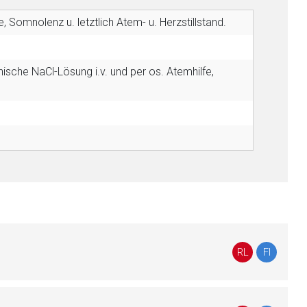
Somnolenz u. letztlich Atem- u. Herzstillstand.
nische NaCl-Lösung i.v. und per os. Atemhilfe,
RL
FI