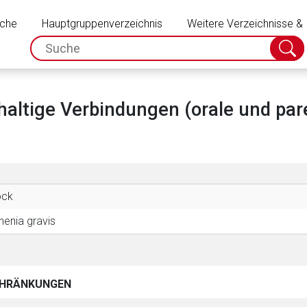
Schließen
uche
Hauptgruppenverzeichnis
Weitere Verzeichnisse &
spc.search.input.placeholder
Suche
absch
ltige Verbindungen (orale und par
ock
enia gravis
HRÄNKUNGEN