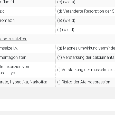
mfluorid
(c) (wie a)
Zurück zur rote-
zid
(d) Veränderte Resorption der 
promazin
(e) (wie d)
n
(f) (wie d)
abe zusätzlich:
msalze i.v.
(g) Magnesiumwirkung verminde
umantagonisten
(h) Verstärkung der calciumanta
lrelaxanzien vom
(i) Verstärkung der muskelrelax
rarintyp
urate, Hypnotika, Narkotika
(j) Risiko der Atemdepression