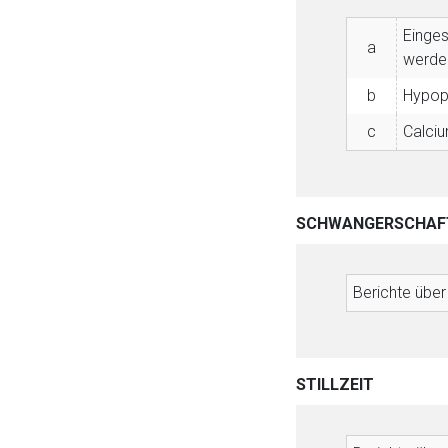
Einge
a
werden
b
Hypop
c
Calci
SCHWANGERSCHAF
Berichte übe
STILLZEIT