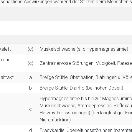
 schädliche Auswirkungen während der Stillzeit beim Menschen 
elett
(c)
Muskelschwäche (s. c Hypermagnesiämie)
m und
(c)
Zentralnervöse Störungen, Müdigkeit, Pares
altrakt
a
Breiige Stühle, Obstipation, Blähungen u. V
b
Breiige Stühle, Diarrhö (bei hohen Dosen)
Hypermagnesiämie bis hin zur Magnesiuminto
Muskelschwäche, Atemdepression, Reflexaus
c
Herzrhythmusstörungen) (bei langfristiger E
Nierenfunktion)
d
Bradykardie, Überleitungsstörungen (parent